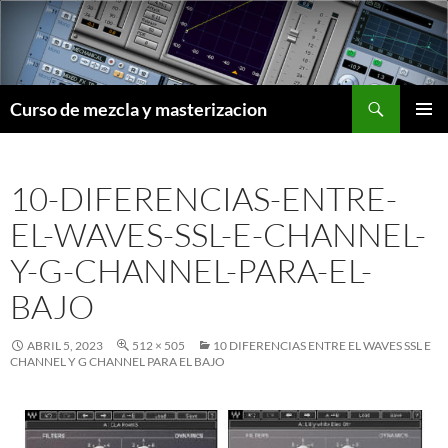
Saltar
al
contenido
Buscar
Curso de mezcla y masterizacion
MENÚ
PRINCI
10-DIFERENCIAS-ENTRE-
EL-WAVES-SSL-E-CHANNEL-
Y-G-CHANNEL-PARA-EL-
BAJO
ABRIL 5, 2023
512 × 505
10 DIFERENCIAS ENTRE EL WAVES SSL E
CHANNEL Y G CHANNEL PARA EL BAJO