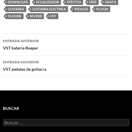
DOWNLOAD
ECUALIZADOR
EFECTOS
FREE
GRATIS
GUITARRA
GUITARRA ELECTRICA
PEDALES
PLUGIN
PLUGINS
REVERB
VST
Navegación
ENTRADA ANTERIOR
de
VST batería Reaper
entradas
ENTRADA SIGUIENTE
VST pedales de guitarra
BUSCAR
Buscar: