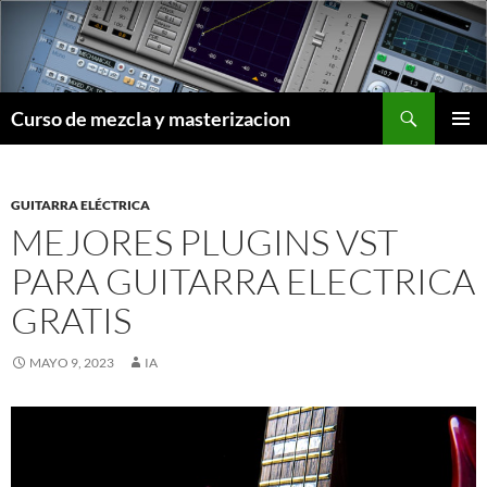
Saltar
al
contenido
Buscar
Curso de mezcla y masterizacion
MENÚ
PRINCI
GUITARRA ELÉCTRICA
MEJORES PLUGINS VST
PARA GUITARRA ELECTRICA
GRATIS
MAYO 9, 2023
IA