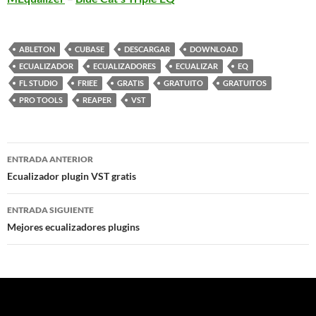
ABLETON
CUBASE
DESCARGAR
DOWNLOAD
ECUALIZADOR
ECUALIZADORES
ECUALIZAR
EQ
FL STUDIO
FRIEE
GRATIS
GRATUITO
GRATUITOS
PRO TOOLS
REAPER
VST
Navegación
ENTRADA ANTERIOR
de
Ecualizador plugin VST gratis
entradas
ENTRADA SIGUIENTE
Mejores ecualizadores plugins