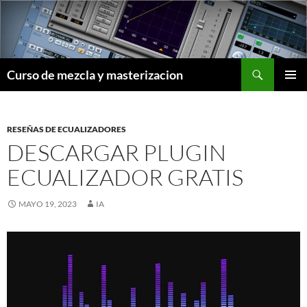
Saltar
al
contenido
Buscar
Curso de mezcla y masterizacion
MENÚ
PRINCI
RESEÑAS DE ECUALIZADORES
DESCARGAR PLUGIN
ECUALIZADOR GRATIS
MAYO 19, 2023
IA