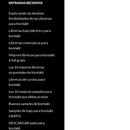
ENTRADAS RECIENTES
Explorando las Amplias
Posibilidades de las Librerías
para Kontakt
Librerías bajo electrico para
kontakt
Librerías cinematicas para
kontakt
Mejores librerías para Kontakt
6 full gratis
Las 10 mejores librerías
orquestales de Kontakt
Librerias de curdas para
kontakt
Los 10 mejores samples para
Kontakt que debes probar
Buenos samples de kontakt
Samples de bajo para Kontakt
GRATIS
DESCARGAR pads para
kontakt