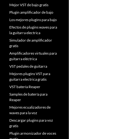
Mejor VST de bajo gratis
Plugin amplificador de bajo
Los mejores plugins para bajo
Efectos de plugins waves para
la guitarra electrica
Simulador de amplificador
gratis
Amplificadores virtuales para
guitarra eléctrica
VST pedales de guitarra
Mejores plugins VST para
guitarra electrica gratis
VST batería Reaper
Samples de batería para
Reaper
Mejores ecualizadores de
waves para la voz
Descargar plugins para voz
gratis
Plugin armonizador de voces
gratis