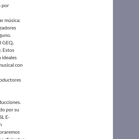
s por
ar música:
izadores
guno.
l GEQ,
. Estos
 ideales
musical con
roductores
ducciones.
do por su
SL E-
n
ploraremos