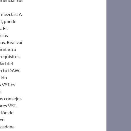
neficiar tus
 mezclas: A
T, puede
. Es
cias
as. Realizar
yudará a
requisitos.
dad del
con tu DAW.
nido
s VST es
s
os consejos
ores VST.
ción de
 en
 cadena.