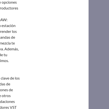
 y opciones
 productores
 DAW:
u estación
render los
bandas de
 mezcla te
iva. Además,
de tu
timos.
 clave de los
das de
ciones de
e otros
ndaciones
adores VST