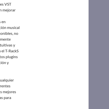
res VST
n mejorar
s en
ción musical
onibles, no
almente
tuitivas y
n el T-RackS
tos plugins
ción y
cualquier
erentes
os mejores
as para