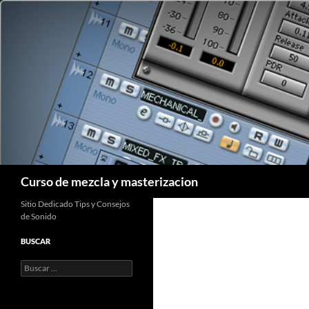
Saltar
al
contenido
Buscar
Curso de mezcla y masterizacion
Sitio Dedicado Tips y Consejos
de Sonido
BUSCAR
Buscar: