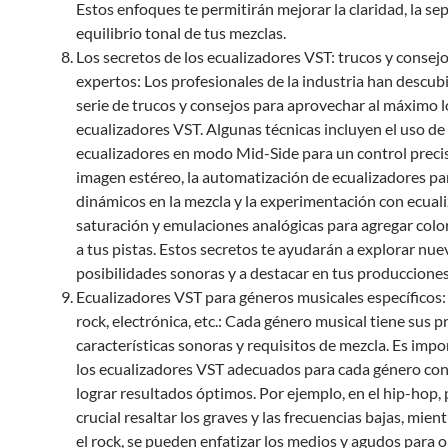
Estos enfoques te permitirán mejorar la claridad, la sep
equilibrio tonal de tus mezclas.
Los secretos de los ecualizadores VST: trucos y consejo
expertos: Los profesionales de la industria han descub
serie de trucos y consejos para aprovechar al máximo l
ecualizadores VST. Algunas técnicas incluyen el uso de
ecualizadores en modo Mid-Side para un control precis
imagen estéreo, la automatización de ecualizadores p
dinámicos en la mezcla y la experimentación con ecual
saturación y emulaciones analógicas para agregar color
a tus pistas. Estos secretos te ayudarán a explorar nue
posibilidades sonoras y a destacar en tus producciones
Ecualizadores VST para géneros musicales específicos:
rock, electrónica, etc.: Cada género musical tiene sus p
características sonoras y requisitos de mezcla. Es impo
los ecualizadores VST adecuados para cada género con 
lograr resultados óptimos. Por ejemplo, en el hip-hop,
crucial resaltar los graves y las frecuencias bajas, mien
el rock, se pueden enfatizar los medios y agudos para 