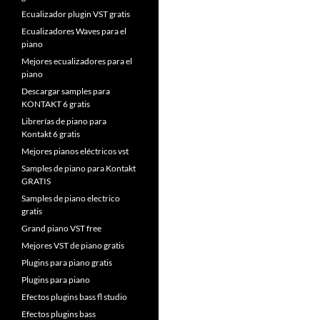
Ecualizador plugin VST gratis
Ecualizadores Waves para el
piano
Mejores ecualizadores para el
piano
Descargar samples para
KONTAKT 6 gratis
Librerías de piano para
Kontakt 6 gratis
Mejores pianos eléctricos vst
Samples de piano para Kontakt
GRATIS
Samples de piano electrico
gratis
Grand piano VST free
Mejores VST de piano gratis
Plugins para piano gratis
Plugins para piano
Efectos plugins bass fl studio
Efectos plugins bass