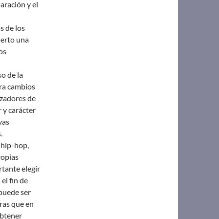
aración y el
s de los
ierto una
os
o de la
ara cambios
izadores de
 y carácter
vas
.
 hip-hop,
ropias
rtante elegir
el fin de
 puede ser
tras que en
obtener