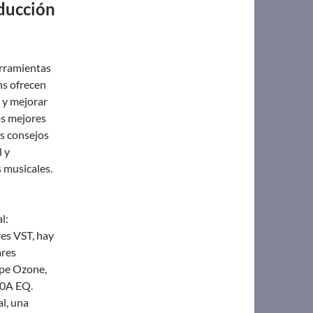
oducción
erramientas
ns ofrecen
 y mejorar
os mejores
s consejos
l y
 musicales.
l:
res VST, hay
ares
ope Ozone,
50A EQ.
l, una