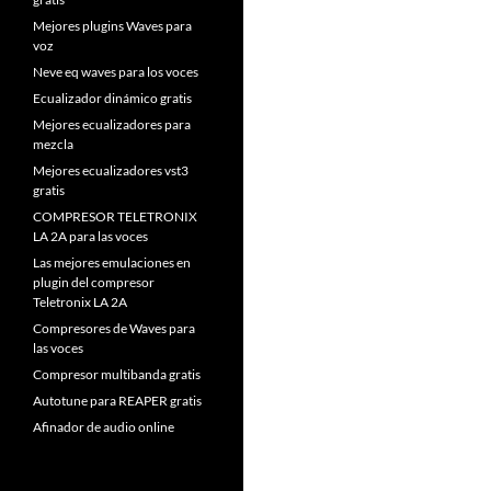
Mejores plugins Waves para
voz
Neve eq waves para los voces
Ecualizador dinámico gratis
Mejores ecualizadores para
mezcla
Mejores ecualizadores vst3
gratis
COMPRESOR TELETRONIX
LA 2A para las voces
Las mejores emulaciones en
plugin del compresor
Teletronix LA 2A
Compresores de Waves para
las voces
Compresor multibanda gratis
Autotune para REAPER gratis
Afinador de audio online