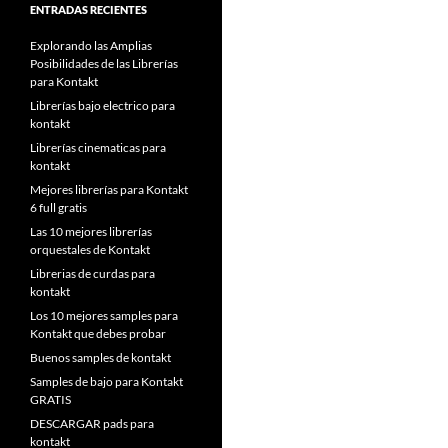
ENTRADAS RECIENTES
Explorando las Amplias
Posibilidades de las Librerías
para Kontakt
Librerías bajo electrico para
kontakt
Librerías cinematicas para
kontakt
Mejores librerías para Kontakt
6 full gratis
Las 10 mejores librerías
orquestales de Kontakt
Librerias de curdas para
kontakt
Los 10 mejores samples para
Kontakt que debes probar
Buenos samples de kontakt
Samples de bajo para Kontakt
GRATIS
DESCARGAR pads para
kontakt