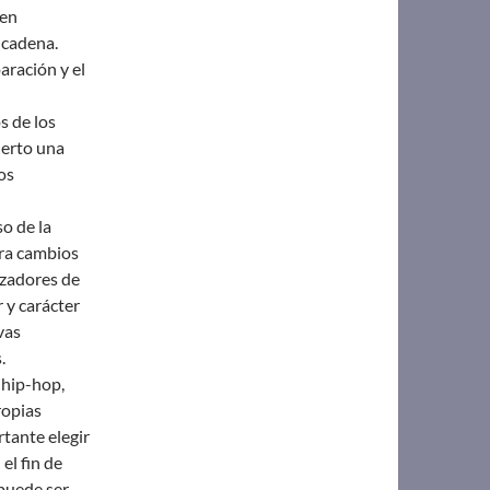
 en
 cadena.
aración y el
s de los
ierto una
os
o de la
ara cambios
izadores de
 y carácter
vas
.
 hip-hop,
ropias
rtante elegir
el fin de
 puede ser