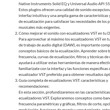
Native Instruments Solid EQ y Universal Audio API 5
Estos plugins ofrecen una calidad de sonido excepciona
interfaz intuitiva y una amplia gama de características
de ecualización para satisfacer las necesidades de los
musicales más exigentes.
Cómo mejorar el sonido con ecualizadores VST en tu
Para aprovechar al máximo los ecualizadores VST en t
de trabajo de audio digital (DAW), es importante comp
conceptos básicos de la ecualización. Aprender sobre 
frecuencia, curvas de ecualización, filtros y técnicas de
ayudará a utilizar estas herramientas de manera efect
familiarízate con la interfaz y las funciones específicas 
ecualizador VST preferido para obtener resultados óp
Guía completa de ecualizadores VST: características y
recomendaciones:
En esta sección, profundizaremos en las características
ecualizadores VST. Exploraremos conceptos como ban
frecuencia paramétricas y gráficas, filtros de corte, op
modulación, funciones de mezcla y enrutamiento, entr