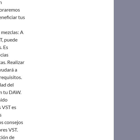
n
ploraremos
neficiar tus
 mezclas: A
T, puede
. Es
cias
as. Realizar
yudará a
requisitos.
dad del
con tu DAW.
nido
s VST es
s
os consejos
ores VST.
ción de