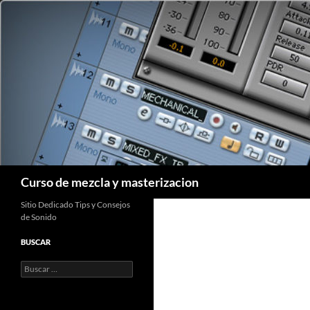
Saltar
al
contenido
Buscar
Curso de mezcla y masterizacion
Sitio Dedicado Tips y Consejos
de Sonido
BUSCAR
Buscar: