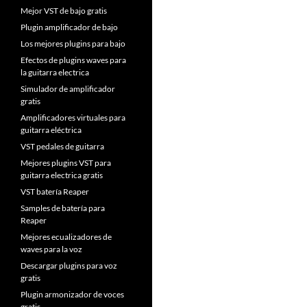
Mejor VST de bajo gratis
Plugin amplificador de bajo
Los mejores plugins para bajo
Efectos de plugins waves para
la guitarra electrica
Simulador de amplificador
gratis
Amplificadores virtuales para
guitarra eléctrica
VST pedales de guitarra
Mejores plugins VST para
guitarra electrica gratis
VST batería Reaper
Samples de batería para
Reaper
Mejores ecualizadores de
waves para la voz
Descargar plugins para voz
gratis
Plugin armonizador de voces
gratis