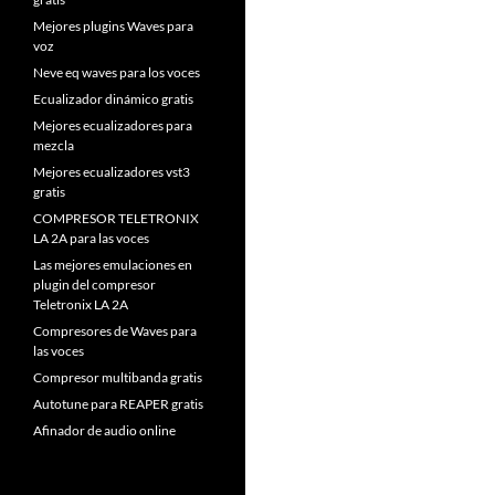
Mejores plugins Waves para
voz
Neve eq waves para los voces
Ecualizador dinámico gratis
Mejores ecualizadores para
mezcla
Mejores ecualizadores vst3
gratis
COMPRESOR TELETRONIX
LA 2A para las voces
Las mejores emulaciones en
plugin del compresor
Teletronix LA 2A
Compresores de Waves para
las voces
Compresor multibanda gratis
Autotune para REAPER gratis
Afinador de audio online