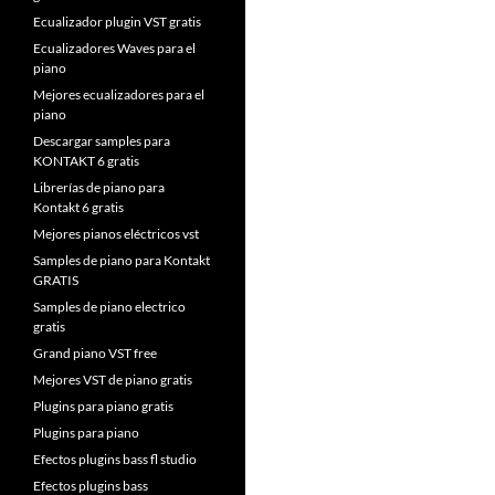
Ecualizador plugin VST gratis
Ecualizadores Waves para el
piano
Mejores ecualizadores para el
piano
Descargar samples para
KONTAKT 6 gratis
Librerías de piano para
Kontakt 6 gratis
Mejores pianos eléctricos vst
Samples de piano para Kontakt
GRATIS
Samples de piano electrico
gratis
Grand piano VST free
Mejores VST de piano gratis
Plugins para piano gratis
Plugins para piano
Efectos plugins bass fl studio
Efectos plugins bass