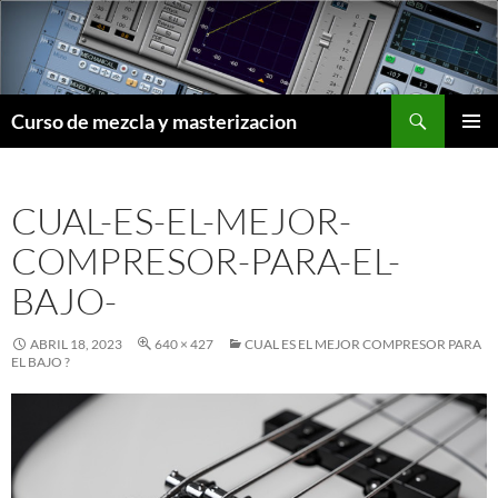
Saltar
al
contenido
Buscar
Curso de mezcla y masterizacion
MENÚ
PRINCI
CUAL-ES-EL-MEJOR-
COMPRESOR-PARA-EL-
BAJO-
ABRIL 18, 2023
640 × 427
CUAL ES EL MEJOR COMPRESOR PARA
EL BAJO ?