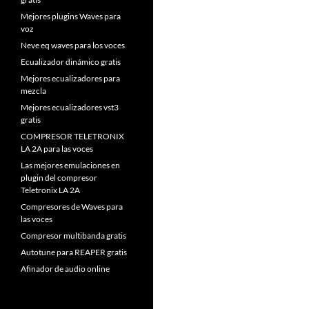
Mejores plugins Waves para
voz
Neve eq waves para los voces
Ecualizador dinámico gratis
Mejores ecualizadores para
mezcla
Mejores ecualizadores vst3
gratis
COMPRESOR TELETRONIX
LA 2A para las voces
Las mejores emulaciones en
plugin del compresor
Teletronix LA 2A
Compresores de Waves para
las voces
Compresor multibanda gratis
Autotune para REAPER gratis
Afinador de audio online