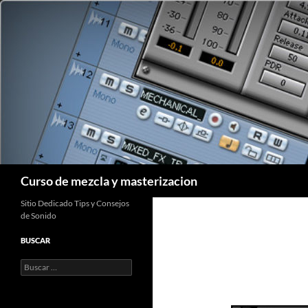
Saltar
al
contenido
Buscar
Curso de mezcla y masterizacion
Sitio Dedicado Tips y Consejos
de Sonido
BUSCAR
Buscar: