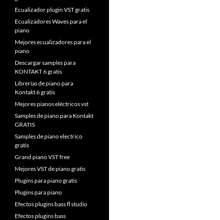
Ecualizador plugin VST gratis
Ecualizadores Waves para el
piano
Mejores ecualizadores para el
piano
Descargar samples para
KONTAKT 6 gratis
Librerías de piano para
Kontakt 6 gratis
Mejores pianos eléctricos vst
Samples de piano para Kontakt
GRATIS
Samples de piano electrico
gratis
Grand piano VST free
Mejores VST de piano gratis
Plugins para piano gratis
Plugins para piano
Efectos plugins bass fl studio
Efectos plugins bass