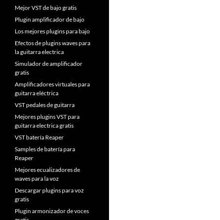
Mejor VST de bajo gratis
Plugin amplificador de bajo
Los mejores plugins para bajo
Efectos de plugins waves para
la guitarra electrica
Simulador de amplificador
gratis
Amplificadores virtuales para
guitarra eléctrica
VST pedales de guitarra
Mejores plugins VST para
guitarra electrica gratis
VST batería Reaper
Samples de batería para
Reaper
Mejores ecualizadores de
waves para la voz
Descargar plugins para voz
gratis
Plugin armonizador de voces
gratis