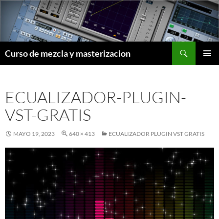
Saltar
al
contenido
Buscar
Curso de mezcla y masterizacion
MENÚ
PRINCI
ECUALIZADOR-PLUGIN-
VST-GRATIS
MAYO 19, 2023
640 × 413
ECUALIZADOR PLUGIN VST GRATIS