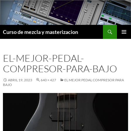
Saltar
al
contenido
Buscar
Curso de mezcla y masterizacion
MENÚ
PRINCI
EL-MEJOR-PEDAL-
COMPRESOR-PARA-BAJO
ABRIL 19, 2023
640 × 427
EL MEJOR PEDAL COMPRESOR PARA
BAJO