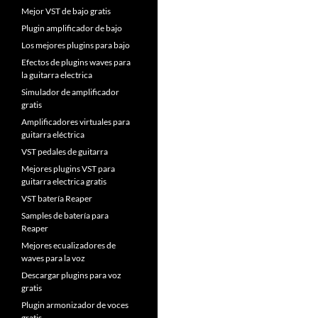
Mejor VST de bajo gratis
Plugin amplificador de bajo
Los mejores plugins para bajo
Efectos de plugins waves para
la guitarra electrica
Simulador de amplificador
gratis
Amplificadores virtuales para
guitarra eléctrica
VST pedales de guitarra
Mejores plugins VST para
guitarra electrica gratis
VST batería Reaper
Samples de batería para
Reaper
Mejores ecualizadores de
waves para la voz
Descargar plugins para voz
gratis
Plugin armonizador de voces
gratis