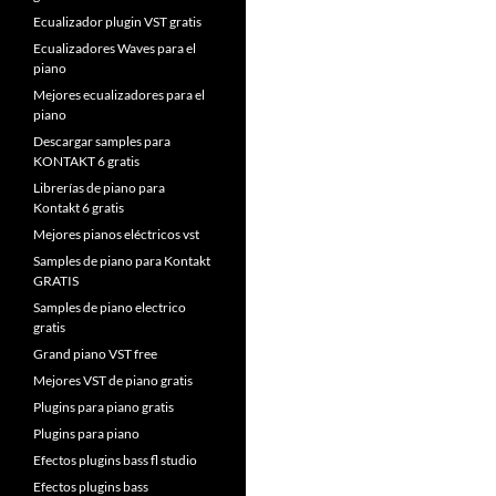
Ecualizador plugin VST gratis
Ecualizadores Waves para el
piano
Mejores ecualizadores para el
piano
Descargar samples para
KONTAKT 6 gratis
Librerías de piano para
Kontakt 6 gratis
Mejores pianos eléctricos vst
Samples de piano para Kontakt
GRATIS
Samples de piano electrico
gratis
Grand piano VST free
Mejores VST de piano gratis
Plugins para piano gratis
Plugins para piano
Efectos plugins bass fl studio
Efectos plugins bass