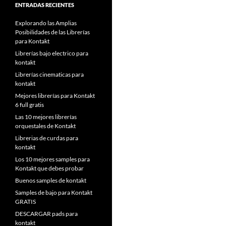
ENTRADAS RECIENTES
Explorando las Amplias
Posibilidades de las Librerías
para Kontakt
Librerías bajo electrico para
kontakt
Librerías cinematicas para
kontakt
Mejores librerías para Kontakt
6 full gratis
Las 10 mejores librerías
orquestales de Kontakt
Librerias de curdas para
kontakt
Los 10 mejores samples para
Kontakt que debes probar
Buenos samples de kontakt
Samples de bajo para Kontakt
GRATIS
DESCARGAR pads para
kontakt