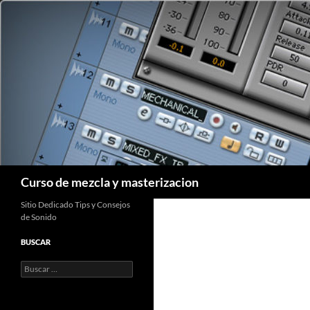
Saltar
al
contenido
Buscar
Curso de mezcla y masterizacion
Sitio Dedicado Tips y Consejos
de Sonido
BUSCAR
Buscar: