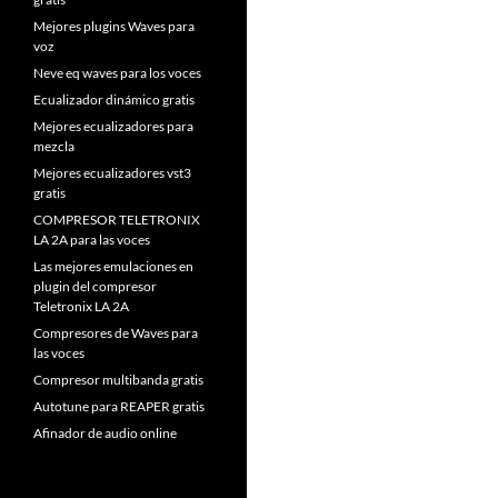
Mejores plugins Waves para
voz
Neve eq waves para los voces
Ecualizador dinámico gratis
Mejores ecualizadores para
mezcla
Mejores ecualizadores vst3
gratis
COMPRESOR TELETRONIX
LA 2A para las voces
Las mejores emulaciones en
plugin del compresor
Teletronix LA 2A
Compresores de Waves para
las voces
Compresor multibanda gratis
Autotune para REAPER gratis
Afinador de audio online