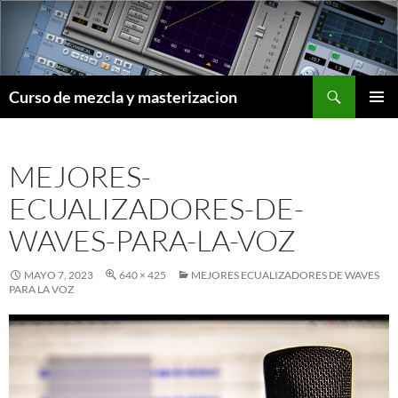
Saltar
al
contenido
Buscar
Curso de mezcla y masterizacion
MENÚ
PRINCI
MEJORES-
ECUALIZADORES-DE-
WAVES-PARA-LA-VOZ
MAYO 7, 2023
640 × 425
MEJORES ECUALIZADORES DE WAVES
PARA LA VOZ