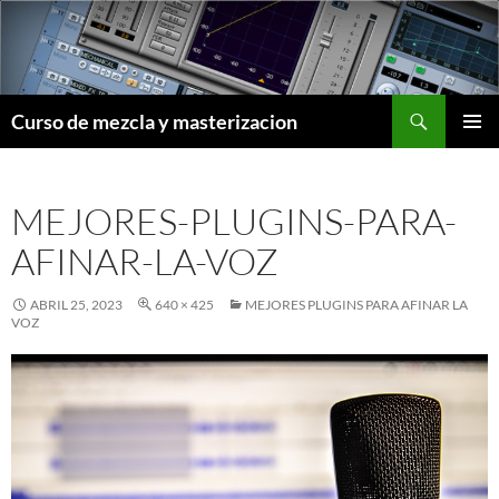
Saltar
al
contenido
Buscar
Curso de mezcla y masterizacion
MENÚ
PRINCI
MEJORES-PLUGINS-PARA-
AFINAR-LA-VOZ
ABRIL 25, 2023
640 × 425
MEJORES PLUGINS PARA AFINAR LA
VOZ