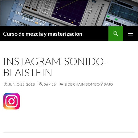
Saltar
al
contenido
Buscar
Curso de mezcla y masterizacion
MENÚ
PRINCI
INSTAGRAM-SONIDO-
BLAISTEIN
JUNIO 28, 2018
56 × 56
SIDE CHAIN BOMBO Y BAJO