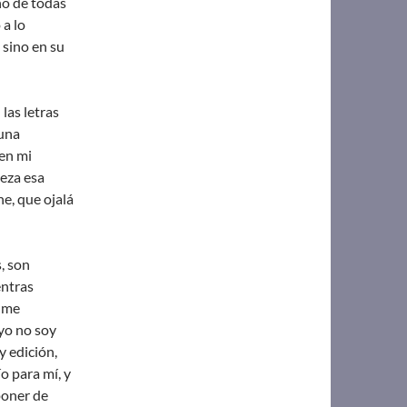
no de todas
a lo
 sino en su
las letras
 una
en mi
eza esa
e, que ojalá
, son
entras
o me
 yo no soy
y edición,
o para mí, y
poner de