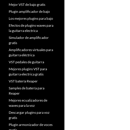
Mejor VST de bajo gratis
Plugin amplificador de bajo
Los mejores plugins para bajo
Efectos de plugins waves para
la guitarra electrica
Simulador de amplificador
gratis
Amplificadores virtuales para
guitarra eléctrica
VST pedales de guitarra
Mejores plugins VST para
guitarra electrica gratis
VST batería Reaper
Samples de batería para
Reaper
Mejores ecualizadores de
waves para la voz
Descargar plugins para voz
gratis
Plugin armonizador de voces
gratis