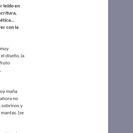
 leído en
scritura,
cética…
er con la
e muy
el diseño, la
sfruto
,
 doy maña
 ahora no
 sobrinos y
s mantas. (se