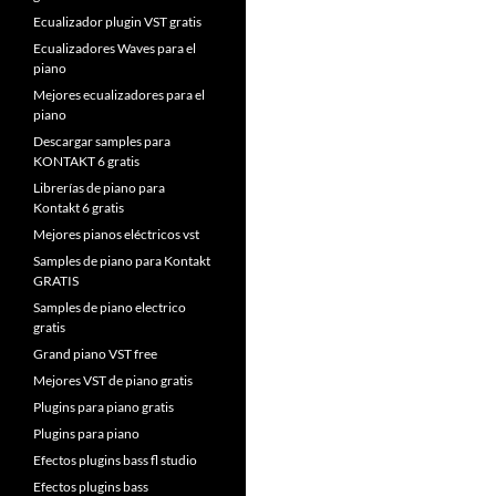
Ecualizador plugin VST gratis
Ecualizadores Waves para el
piano
Mejores ecualizadores para el
piano
Descargar samples para
KONTAKT 6 gratis
Librerías de piano para
Kontakt 6 gratis
Mejores pianos eléctricos vst
Samples de piano para Kontakt
GRATIS
Samples de piano electrico
gratis
Grand piano VST free
Mejores VST de piano gratis
Plugins para piano gratis
Plugins para piano
Efectos plugins bass fl studio
Efectos plugins bass