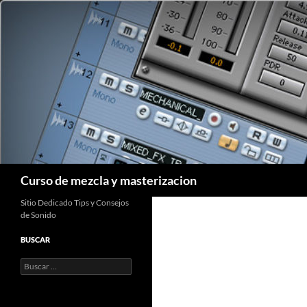
Saltar
al
contenido
Buscar
Curso de mezcla y masterizacion
Sitio Dedicado Tips y Consejos
de Sonido
BUSCAR
Buscar: