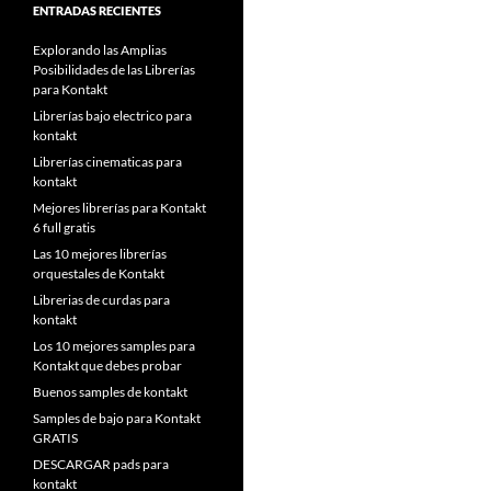
ENTRADAS RECIENTES
Explorando las Amplias
Posibilidades de las Librerías
para Kontakt
Librerías bajo electrico para
kontakt
Librerías cinematicas para
kontakt
Mejores librerías para Kontakt
6 full gratis
Las 10 mejores librerías
orquestales de Kontakt
Librerias de curdas para
kontakt
Los 10 mejores samples para
Kontakt que debes probar
Buenos samples de kontakt
Samples de bajo para Kontakt
GRATIS
DESCARGAR pads para
kontakt