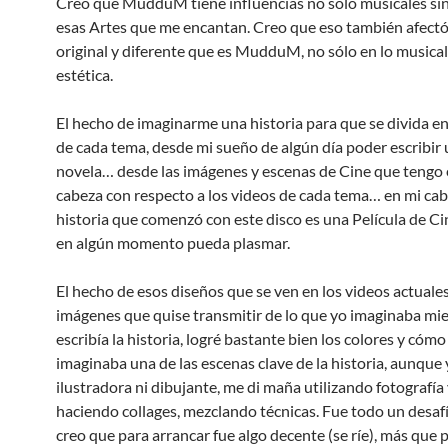
Creo que MudduM tiene influencias no sólo musicales si
esas Artes que me encantan. Creo que eso también afectó 
original y diferente que es MudduM, no sólo en lo musical
estética.
El hecho de imaginarme una historia para que se divida en 
de cada tema, desde mi sueño de algún día poder escribir
novela… desde las imágenes y escenas de Cine que tengo 
cabeza con respecto a los videos de cada tema… en mi cab
historia que comenzó con este disco es una Película de Cin
en algún momento pueda plasmar.
El hecho de esos diseños que se ven en los videos actuales
imágenes que quise transmitir de lo que yo imaginaba mi
escribía la historia, logré bastante bien los colores y cóm
imaginaba una de las escenas clave de la historia, aunque
ilustradora ni dibujante, me di maña utilizando fotografía 
haciendo collages, mezclando técnicas. Fue todo un desafí
creo que para arrancar fue algo decente (se ríe), más que 