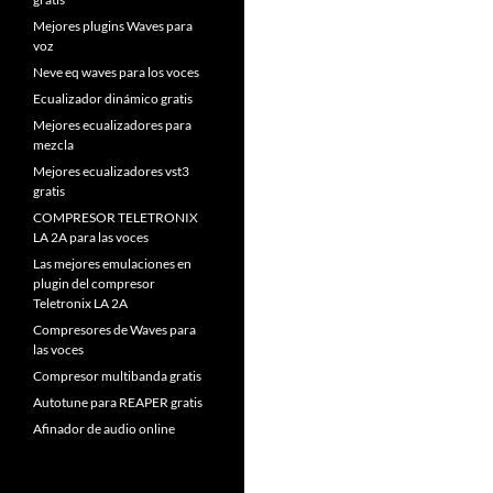
Mejores plugins Waves para
voz
Neve eq waves para los voces
Ecualizador dinámico gratis
Mejores ecualizadores para
mezcla
Mejores ecualizadores vst3
gratis
COMPRESOR TELETRONIX
LA 2A para las voces
Las mejores emulaciones en
plugin del compresor
Teletronix LA 2A
Compresores de Waves para
las voces
Compresor multibanda gratis
Autotune para REAPER gratis
Afinador de audio online