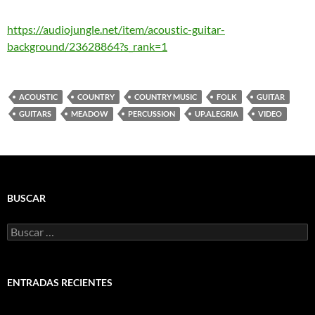
https://audiojungle.net/item/acoustic-guitar-
background/23628864?s_rank=1
ACOUSTIC
COUNTRY
COUNTRY MUSIC
FOLK
GUITAR
GUITARS
MEADOW
PERCUSSION
UP.ALEGRIA
VIDEO
BUSCAR
Buscar:
ENTRADAS RECIENTES