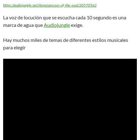
https://audiojungle.net/item/caresses-of-the-soul/20570562
La voz de locución que se escucha cada 10 segundo es una
marca de agua que
Audiojungle
exige.
Hay muchos miles de temas de diferentes estilos musicales
para elegir