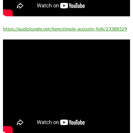
https://audiojungle.net/item/simple-acoustic-folk/23388329