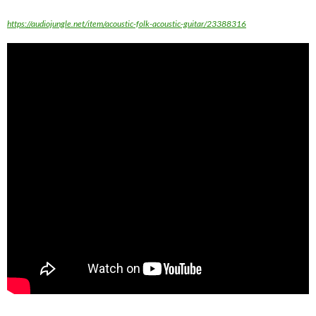
https://audiojungle.net/item/acoustic-folk-acoustic-guitar/23388316