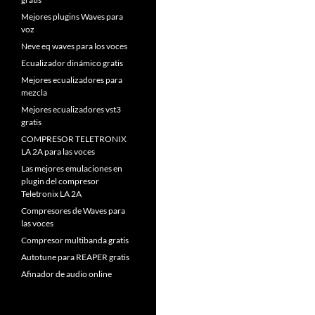
Mejores plugins Waves para
voz
Neve eq waves para los voces
Ecualizador dinámico gratis
Mejores ecualizadores para
mezcla
Mejores ecualizadores vst3
gratis
COMPRESOR TELETRONIX
LA 2A para las voces
Las mejores emulaciones en
plugin del compresor
Teletronix LA 2A
Compresores de Waves para
las voces
Compresor multibanda gratis
Autotune para REAPER gratis
Afinador de audio online