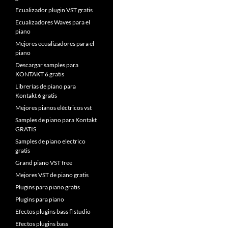
Ecualizador plugin VST gratis
Ecualizadores Waves para el
piano
Mejores ecualizadores para el
piano
Descargar samples para
KONTAKT 6 gratis
Librerías de piano para
Kontakt 6 gratis
Mejores pianos eléctricos vst
Samples de piano para Kontakt
GRATIS
Samples de piano electrico
gratis
Grand piano VST free
Mejores VST de piano gratis
Plugins para piano gratis
Plugins para piano
Efectos plugins bass fl studio
Efectos plugins bass