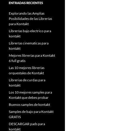
ENTRADAS RECIENTES
Explorando las Amplias
Posibilidades de las Librerías
para Kontakt
Librerías bajo electrico para
kontakt
Librerías cinematicas para
kontakt
Mejores librerías para Kontakt
6 full gratis
Las 10 mejores librerías
orquestales de Kontakt
Librerias de curdas para
kontakt
Los 10 mejores samples para
Kontakt que debes probar
Buenos samples de kontakt
Samples de bajo para Kontakt
GRATIS
DESCARGAR pads para
kontakt