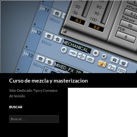
Saltar
al
contenido
Buscar
Curso de mezcla y masterizacion
Sitio Dedicado Tips y Consejos
de Sonido
BUSCAR
Buscar: