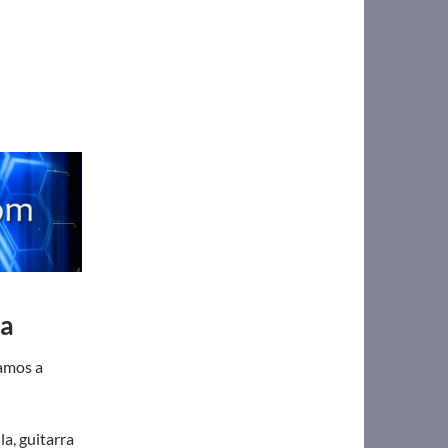
ca
vamos a
la, guitarra