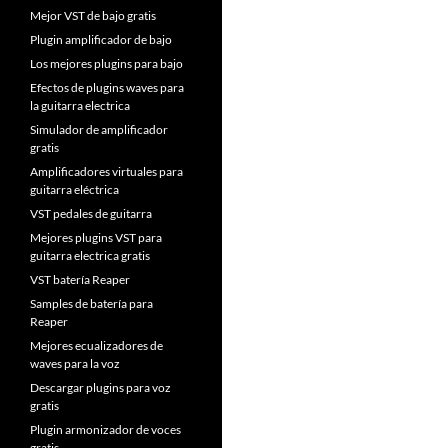
Mejor VST de bajo gratis
Plugin amplificador de bajo
Los mejores plugins para bajo
Efectos de plugins waves para
la guitarra electrica
Simulador de amplificador
gratis
Amplificadores virtuales para
guitarra eléctrica
VST pedales de guitarra
Mejores plugins VST para
guitarra electrica gratis
VST batería Reaper
Samples de batería para
Reaper
Mejores ecualizadores de
waves para la voz
Descargar plugins para voz
gratis
Plugin armonizador de voces
gratis