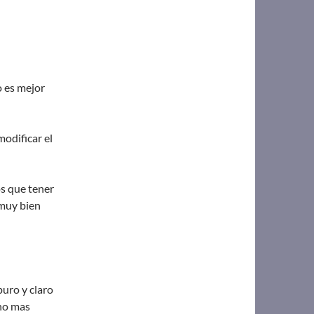
o es mejor
odificar el
os que tener
 muy bien
uro y claro
cho mas