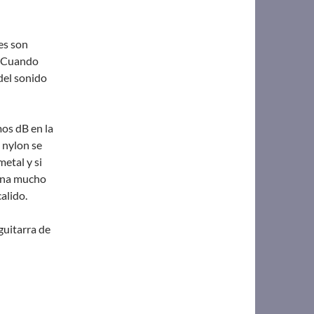
es son
, Cuando
del sonido
mos dB en la
 nylon se
etal y si
orna mucho
alido.
guitarra de