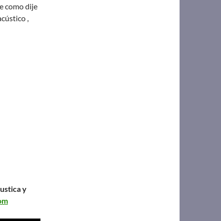
ue como dije
cústico ,
ustica y
com