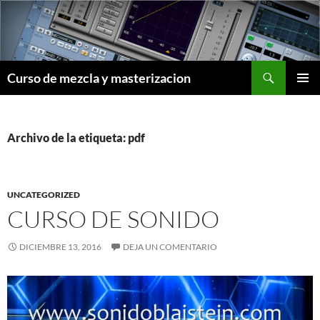
Saltar
al
contenido
Buscar
Curso de mezcla y masterizacion
MENÚ
PRINCI
Archivo de la etiqueta: pdf
UNCATEGORIZED
CURSO DE SONIDO
DICIEMBRE 13, 2016
DEJA UN COMENTARIO