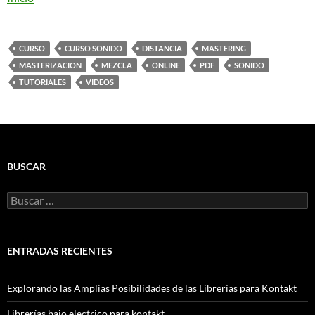
CURSO
CURSO SONIDO
DISTANCIA
MASTERING
MASTERIZACION
MEZCLA
ONLINE
PDF
SONIDO
TUTORIALES
VIDEOS
BUSCAR
Buscar:
ENTRADAS RECIENTES
Explorando las Amplias Posibilidades de las Librerías para Kontakt
Librerías bajo electrico para kontakt