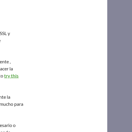
 SSL y
e
ente ,
acer la
to
try this
te la
 mucho para
esario o