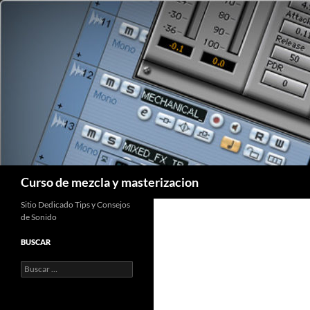
Saltar
al
contenido
Buscar
Curso de mezcla y masterizacion
Sitio Dedicado Tips y Consejos
de Sonido
BUSCAR
Buscar: