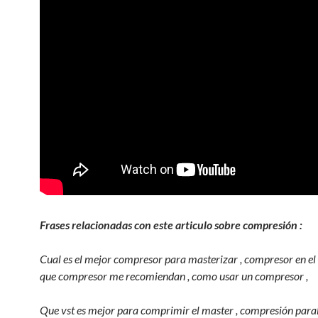
Frases relacionadas con este articulo sobre compresión :
Cual es el mejor compresor para masterizar , compresor en el 
que compresor me recomiendan , como usar un compresor ,
Que vst es mejor para comprimir el master , compresión paral