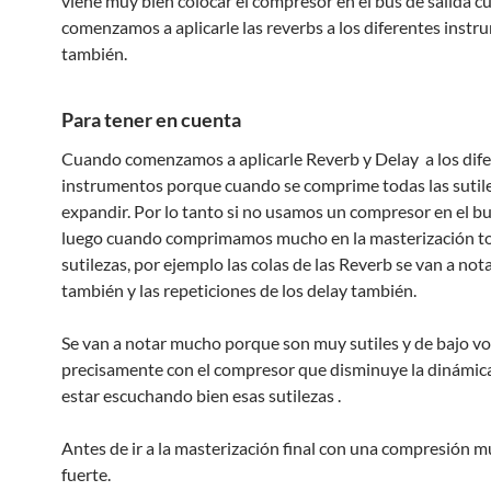
viene muy bien colocar el compresor en el bus de salida 
comenzamos a aplicarle las reverbs a los diferentes inst
también.
Para tener en cuenta
Cuando comenzamos a aplicarle Reverb y Delay a los dif
instrumentos porque cuando se comprime todas las sutile
expandir. Por lo tanto si no usamos un compresor en el bu
luego cuando comprimamos mucho en la masterización t
sutilezas, por ejemplo las colas de las Reverb se van a no
también y las repeticiones de los delay también.
Se van a notar mucho porque son muy sutiles y de bajo v
precisamente con el compresor que disminuye la dinámic
estar escuchando bien esas sutilezas .
Antes de ir a la masterización final con una compresión 
fuerte.