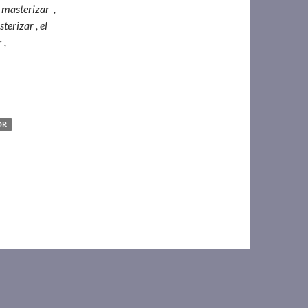
 masterizar ,
terizar , el
 ,
OR