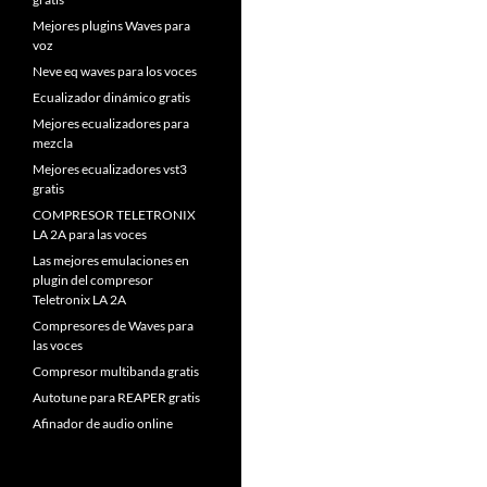
Mejores plugins Waves para
voz
Neve eq waves para los voces
Ecualizador dinámico gratis
Mejores ecualizadores para
mezcla
Mejores ecualizadores vst3
gratis
COMPRESOR TELETRONIX
LA 2A para las voces
Las mejores emulaciones en
plugin del compresor
Teletronix LA 2A
Compresores de Waves para
las voces
Compresor multibanda gratis
Autotune para REAPER gratis
Afinador de audio online