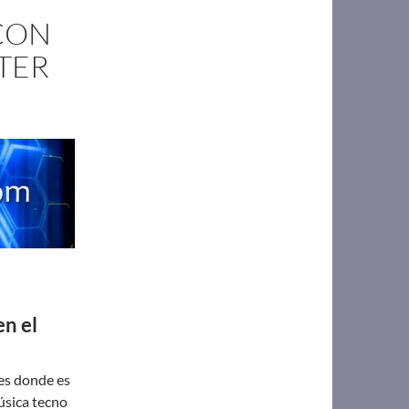
CON
TER
n el
es donde es
úsica tecno