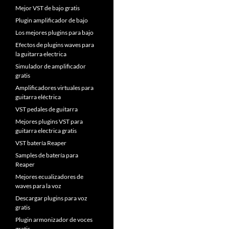
Mejor VST de bajo gratis
Plugin amplificador de bajo
Los mejores plugins para bajo
Efectos de plugins waves para
la guitarra electrica
Simulador de amplificador
gratis
Amplificadores virtuales para
guitarra eléctrica
VST pedales de guitarra
Mejores plugins VST para
guitarra electrica gratis
VST batería Reaper
Samples de batería para
Reaper
Mejores ecualizadores de
waves para la voz
Descargar plugins para voz
gratis
Plugin armonizador de voces
gratis