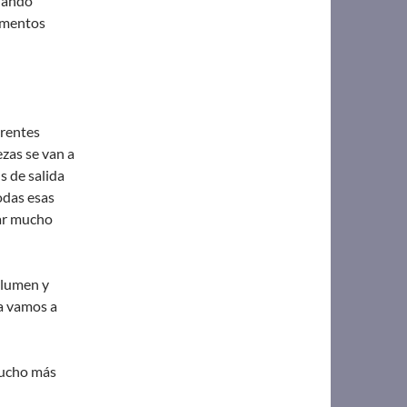
cuando
rumentos
erentes
zas se van a
s de salida
odas esas
tar mucho
olumen y
a vamos a
mucho más