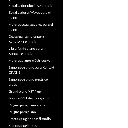
Ecualizador plugin VST gratis
Ecualizadores Waves para el
piano
Mejores ecualizadores para el
piano
Descargar samples para
KONTAKT 6 gratis
Librerías de piano para
Kontakt 6 gratis
Mejores pianos eléctricos vst
Samples de piano para Kontakt
GRATIS
Samples de piano electrico
gratis
Grand piano VST free
Mejores VST de piano gratis
Plugins para piano gratis
Plugins para piano
Efectos plugins bass fl studio
Efectos plugins bass