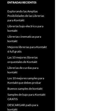
ENTRADAS RECIENTES
Explorando las Amplias
Posibilidades de las Librerías
para Kontakt
Librerías bajo electrico para
kontakt
Librerías cinematicas para
kontakt
Mejores librerías para Kontakt
6 full gratis
Las 10 mejores librerías
orquestales de Kontakt
Librerias de curdas para
kontakt
Los 10 mejores samples para
Kontakt que debes probar
Buenos samples de kontakt
Samples de bajo para Kontakt
GRATIS
DESCARGAR pads para
kontakt