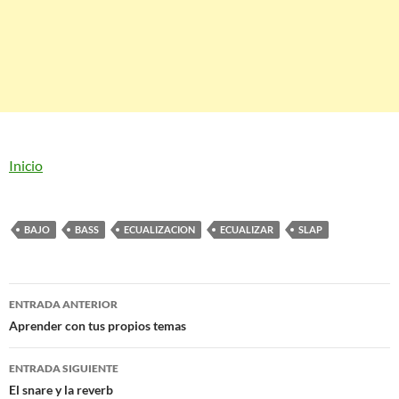
Inicio
BAJO
BASS
ECUALIZACION
ECUALIZAR
SLAP
Navegación
ENTRADA ANTERIOR
de
Aprender con tus propios temas
entradas
ENTRADA SIGUIENTE
El snare y la reverb