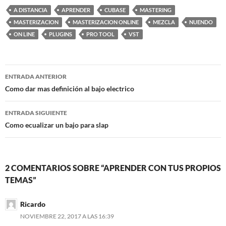
A DISTANCIA
APRENDER
CUBASE
MASTERING
MASTERIZACION
MASTERIZACION ONLINE
MEZCLA
NUENDO
ON LINE
PLUGINS
PRO TOOL
VST
Navegación
ENTRADA ANTERIOR
de
Como dar mas definición al bajo electrico
entradas
ENTRADA SIGUIENTE
Como ecualizar un bajo para slap
2 COMENTARIOS SOBRE “APRENDER CON TUS PROPIOS
TEMAS”
Ricardo
NOVIEMBRE 22, 2017 A LAS 16:39