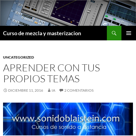
Saltar
al
contenido
Buscar
Curso de mezcla y masterizacion
MENÚ
PRINCI
UNCATEGORIZED
APRENDER CON TUS
PROPIOS TEMAS
DICIEMBRE 11, 2016
IA
2 COMENTARIOS