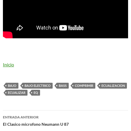
Inicio
BAJO
BAJO ELECTRICO
BASS
COMPRIMIR
ECUALIZACION
ECUALIZAR
EQ
Navegación
ENTRADA ANTERIOR
de
El Clasico microfono Neumann U 87