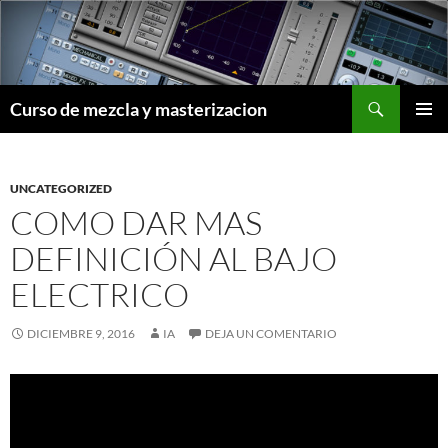
Saltar
al
contenido
Buscar
Curso de mezcla y masterizacion
MENÚ
PRINCI
UNCATEGORIZED
COMO DAR MAS
DEFINICIÓN AL BAJO
ELECTRICO
DICIEMBRE 9, 2016
IA
DEJA UN COMENTARIO