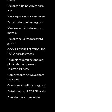
Mejores plugins Waves para
voz
Neve eq waves para los voces
Ecualizador dinámico gratis
Mejores ecualizadores para
mezcla
Mejores ecualizadores vst3
gratis
COMPRESOR TELETRONIX
LA 2A para las voces
Las mejores emulaciones en
plugin del compresor
Teletronix LA 2A
Compresores de Waves para
las voces
Compresor multibanda gratis
Autotune para REAPER gratis
Afinador de audio online