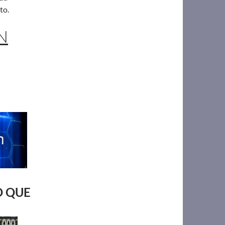
to.
N
O QUE