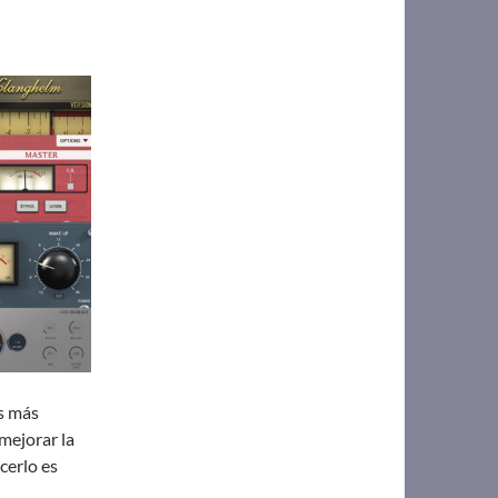
os más
mejorar la
cerlo es