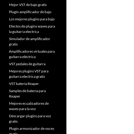
Mejor VST de bajo gratis
Plugin amplificador de bajo
Los mejores plugins para bajo
Efectos de plugins waves para
la guitarra electrica
Simulador de amplificador
gratis
Amplificadores virtuales para
guitarra eléctrica
VST pedales de guitarra
Mejores plugins VST para
guitarra electrica gratis
VST batería Reaper
Samples de batería para
Reaper
Mejores ecualizadores de
waves para la voz
Descargar plugins para voz
gratis
Plugin armonizador de voces
gratis