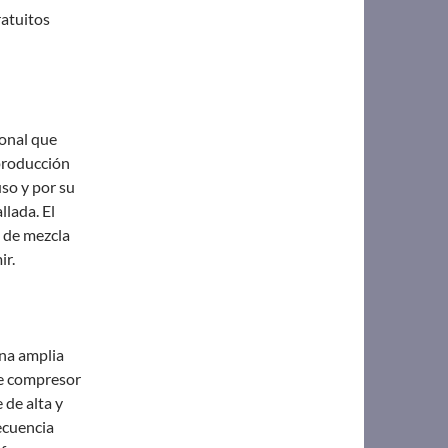
atuitos
onal que
 producción
uso y por su
lada. El
l de mezcla
ir.
na amplia
te compresor
 de alta y
ecuencia