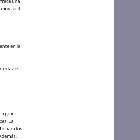
frece una
 muy fácil
ente en la
nterfaz es
na gran
ces. La
cto para los
 Además,