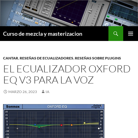
Saltar
al
contenido
Buscar
Curso de mezcla y masterizacion
MENÚ
PRINCI
CANTAR
,
RESEÑAS DE ECUALIZADORES
,
RESEÑAS SOBRE PLUGINS
EL ECUALIZADOR OXFORD
EQ V3 PARA LA VOZ
MARZO 26, 2023
IA