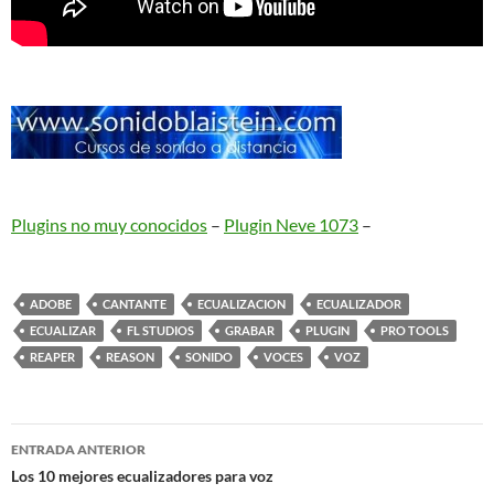
Plugins no muy conocidos
–
Plugin Neve 1073
–
ADOBE
CANTANTE
ECUALIZACION
ECUALIZADOR
ECUALIZAR
FL STUDIOS
GRABAR
PLUGIN
PRO TOOLS
REAPER
REASON
SONIDO
VOCES
VOZ
Navegación
ENTRADA ANTERIOR
de
Los 10 mejores ecualizadores para voz