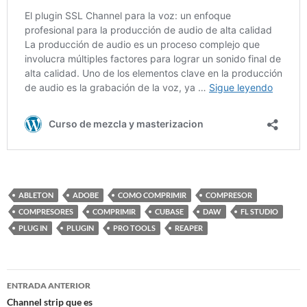
ABLETON
ADOBE
COMO COMPRIMIR
COMPRESOR
COMPRESORES
COMPRIMIR
CUBASE
DAW
FL STUDIO
PLUG IN
PLUGIN
PRO TOOLS
REAPER
Navegación
ENTRADA ANTERIOR
de
Channel strip que es