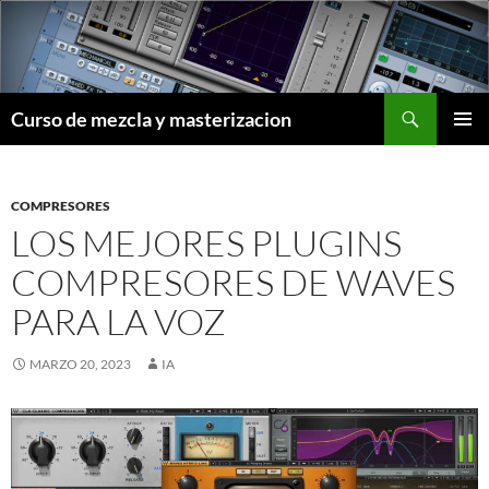
Saltar
al
contenido
Buscar
Curso de mezcla y masterizacion
MENÚ
PRINCI
COMPRESORES
LOS MEJORES PLUGINS
COMPRESORES DE WAVES
PARA LA VOZ
MARZO 20, 2023
IA