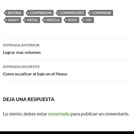
BATERIA
COMPRESION
COMPRESORES
COMPRIMIR
HEAVY
METAL
MEZCLA
ROCK
VST
Navegación
ENTRADA ANTERIOR
de
Lograr mas volumen
entradas
ENTRADA SIGUIENTE
Como ecualizar el bajo en el Heavy
DEJA UNA RESPUESTA
Lo siento, debes estar
conectado
para publicar un comentario.