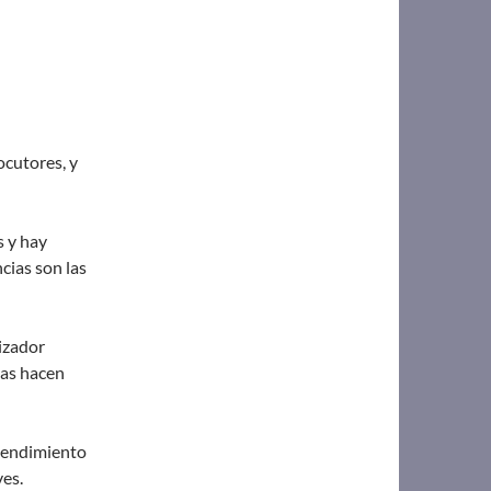
ocutores, y
 y hay
cias son las
izador
ias hacen
tendimiento
ves.