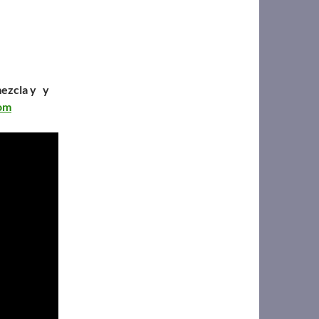
mezcla y y
com