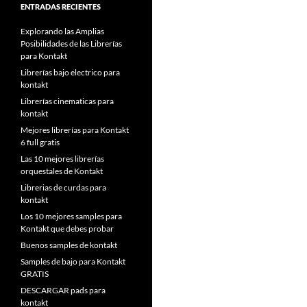
ENTRADAS RECIENTES
Explorando las Amplias
Posibilidades de las Librerías
para Kontakt
Librerías bajo electrico para
kontakt
Librerías cinematicas para
kontakt
Mejores librerías para Kontakt
6 full gratis
Las 10 mejores librerías
orquestales de Kontakt
Librerias de curdas para
kontakt
Los 10 mejores samples para
Kontakt que debes probar
Buenos samples de kontakt
Samples de bajo para Kontakt
GRATIS
DESCARGAR pads para
kontakt