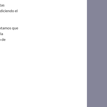
tas
diciendo el
 notamos que
la
o de