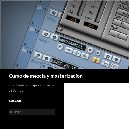
Saltar
al
contenido
Buscar
Curso de mezcla y masterizacion
Sitio Dedicado Tips y Consejos
de Sonido
BUSCAR
Buscar: