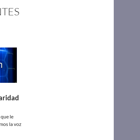
NTES
aridad
 que le
mos la voz