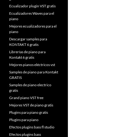
Ecualizador plugin VST gratis
Ecualizadores Waves para el
piano
Mejores ecualizadores para el
piano
Descargar samples para
KONTAKT 6 gratis
Librerías de piano para
Kontakt 6 gratis
Mejores pianos eléctricos vst
Samples de piano para Kontakt
GRATIS
Samples de piano electrico
gratis
Grand piano VST free
Mejores VST de piano gratis
Plugins para piano gratis
Plugins para piano
Efectos plugins bass fl studio
Efectos plugins bass