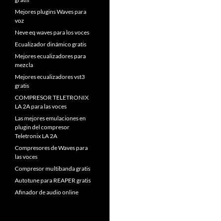
Mejores plugins Waves para
voz
Neve eq waves para los voces
Ecualizador dinámico gratis
Mejores ecualizadores para
mezcla
Mejores ecualizadores vst3
gratis
COMPRESOR TELETRONIX
LA 2A para las voces
Las mejores emulaciones en
plugin del compresor
Teletronix LA 2A
Compresores de Waves para
las voces
Compresor multibanda gratis
Autotune para REAPER gratis
Afinador de audio online