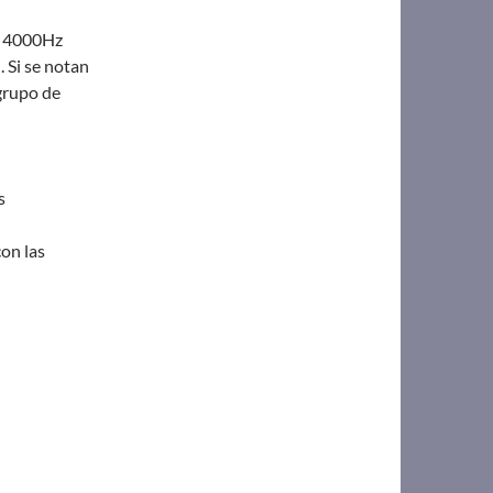
os 4000Hz
. Si se notan
grupo de
s
on las