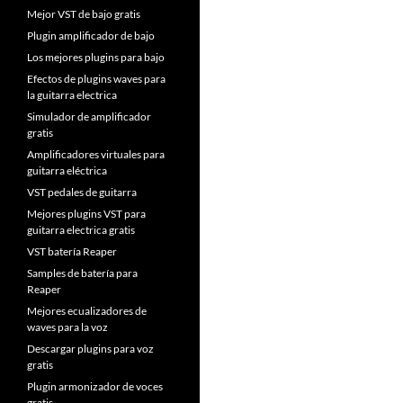
Mejor VST de bajo gratis
Plugin amplificador de bajo
Los mejores plugins para bajo
Efectos de plugins waves para
la guitarra electrica
Simulador de amplificador
gratis
Amplificadores virtuales para
guitarra eléctrica
VST pedales de guitarra
Mejores plugins VST para
guitarra electrica gratis
VST batería Reaper
Samples de batería para
Reaper
Mejores ecualizadores de
waves para la voz
Descargar plugins para voz
gratis
Plugin armonizador de voces
gratis