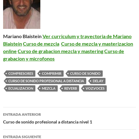
Mariano Blaistein
Ver curriculum y trayectoria de Mariano
Blaistein
Curso de mezcla
Curso de mezcla y masterizacion
online
Curso de grabacion mezcla y mastering
Curso de
grabacion y microfonos
COMPRESORES
COMPRIMIR
CURSO DE SONIDO
CURSO DE SONIDO PROFESIONAL A DISTANCIA
DELAY
ECUALIZACION
MEZCLA
REVERB
VOZ.VOCES
Navegación
ENTRADA ANTERIOR
de
Curso de sonido profesional a distancia nivel 1
entradas
ENTRADA SIGUIENTE