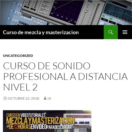
Saltar
al
contenido
Buscar
Curso de mezcla y masterizacion
MENÚ
PRINCI
UNCATEGORIZED
CURSO DE SONIDO
PROFESIONAL A DISTANCIA
NIVEL 2
OCTUBRE 22, 2018
IA