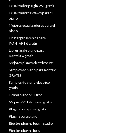
Ecualizador plugin VST gratis
Ecualizadores Waves para el
piano
Mejores ecualizadores para el
piano
Descargar samples para
KONTAKT 6 gratis
Librerías de piano para
Kontakt 6 gratis
Mejores pianos eléctricos vst
Samples de piano para Kontakt
GRATIS
Samples de piano electrico
gratis
Grand piano VST free
Mejores VST de piano gratis
Plugins para piano gratis
Plugins para piano
Efectos plugins bass fl studio
Efectos plugins bass