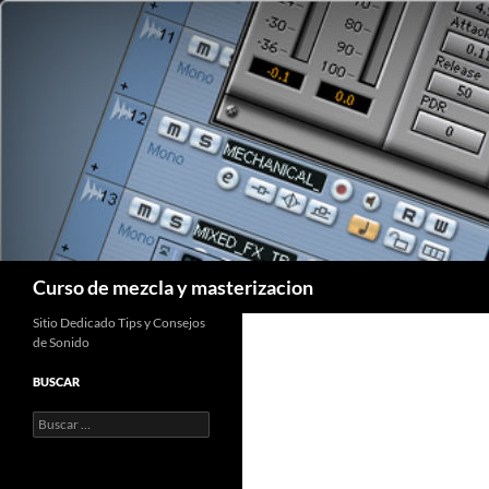
Saltar
al
contenido
Buscar
Curso de mezcla y masterizacion
Sitio Dedicado Tips y Consejos
de Sonido
BUSCAR
Buscar: