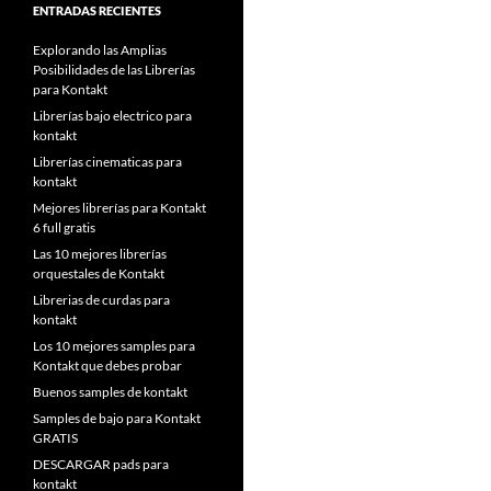
ENTRADAS RECIENTES
Explorando las Amplias
Posibilidades de las Librerías
para Kontakt
Librerías bajo electrico para
kontakt
Librerías cinematicas para
kontakt
Mejores librerías para Kontakt
6 full gratis
Las 10 mejores librerías
orquestales de Kontakt
Librerias de curdas para
kontakt
Los 10 mejores samples para
Kontakt que debes probar
Buenos samples de kontakt
Samples de bajo para Kontakt
GRATIS
DESCARGAR pads para
kontakt