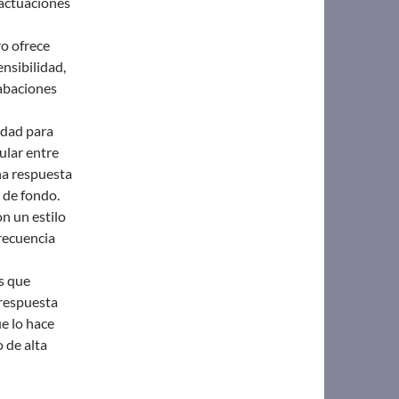
 actuaciones
ro ofrece
nsibilidad,
rabaciones
idad para
ular entre
na respuesta
 de fondo.
n un estilo
recuencia
s que
 respuesta
ue lo hace
 de alta