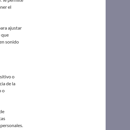
ner el
ara ajustar
e que
uen sonido
sitivo o
cia de la
o o
 de
cas
 personales.