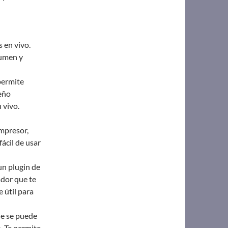
 en vivo.
lumen y
permite
seño
n vivo.
mpresor,
fácil de usar
n plugin de
ador que te
 útil para
ue se puede
. Te permite