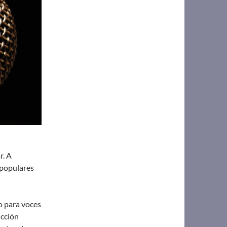
r. A
 populares
o para voces
ucción