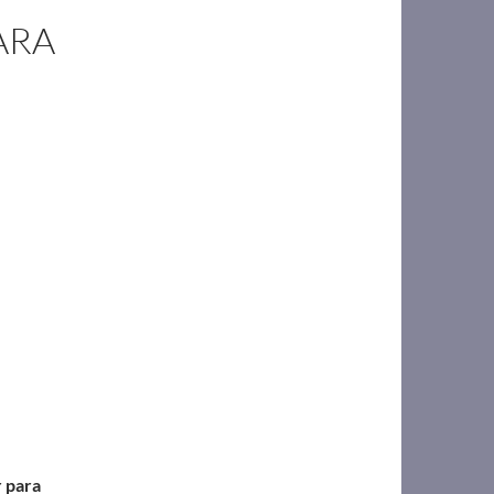
ARA
r para