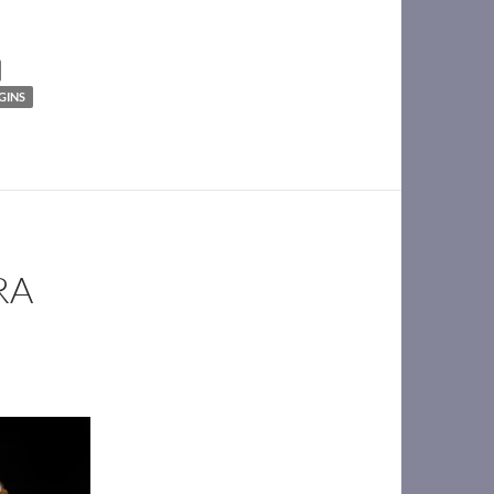
GINS
RA