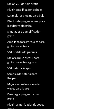
Mejor VST de bajo gratis
Plugin amplificador de bajo
Los mejores plugins para bajo
Efectos de plugins waves para
la guitarra electrica
Simulador de amplificador
gratis
Amplificadores virtuales para
guitarra eléctrica
VST pedales de guitarra
Mejores plugins VST para
guitarra electrica gratis
VST batería Reaper
Samples de batería para
Reaper
Mejores ecualizadores de
waves para la voz
Descargar plugins para voz
gratis
Plugin armonizador de voces
gratis