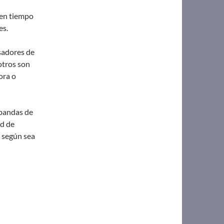
 en tiempo
es.
sadores de
otros son
ora o
 bandas de
ad de
 según sea