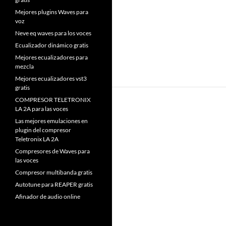
Mejores plugins Waves para
voz
Neve eq waves para los voces
Ecualizador dinámico gratis
Mejores ecualizadores para
mezcla
Mejores ecualizadores vst3
gratis
COMPRESOR TELETRONIX
LA 2A para las voces
Las mejores emulaciones en
plugin del compresor
Teletronix LA 2A
Compresores de Waves para
las voces
Compresor multibanda gratis
Autotune para REAPER gratis
Afinador de audio online