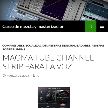
Saltar
al
contenido
Buscar
Curso de mezcla y masterizacion
MENÚ
PRINCI
COMPRESORES
,
ECUALIZACION
,
RESEÑAS DE ECUALIZADORES
,
RESEÑAS
SOBRE PLUGINS
MAGMA TUBE CHANNEL
STRIP PARA LA VOZ
MARZO 21, 2023
IA