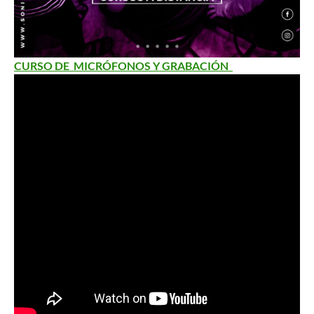
CURSO DE MICRÓFONOS Y GRABACIÓN