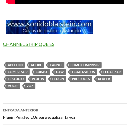
CHANNEL STRIP QUE ES
ABLETON
ADOBE
CANNEL
COMO COMPRIMIR
COMPRESOR
CUBASE
DAW
ECUALIZACION
ECUALIZAR
FL STUDIO
PLUG IN
PLUGIN
PRO TOOLS
REAPER
VOCES
VOZ
Navegación
ENTRADA ANTERIOR
de
Plugin PuigTec EQs para ecualizar la voz
entradas