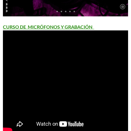
CURSO DE MICRÓFONOS Y GRABACIÓN