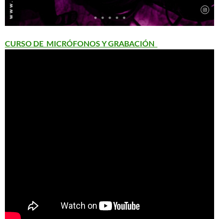
CURSO DE MICRÓFONOS Y GRABACIÓN