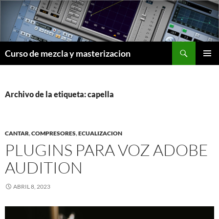
Saltar
al
contenido
Buscar
Curso de mezcla y masterizacion
MENÚ
PRINCI
Archivo de la etiqueta: capella
CANTAR
,
COMPRESORES
,
ECUALIZACION
PLUGINS PARA VOZ ADOBE
AUDITION
ABRIL 8, 2023